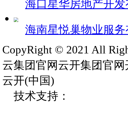
海口星华房地产开发
海南星悦巢物业服务
CopyRight © 2021 All
云集团官网云开集团官网开
云开(中国)
技术支持：