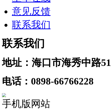
意见反馈
联系我们
联系我们
地址：海口市海秀中路51
电话：0898-66766228
手机版网站