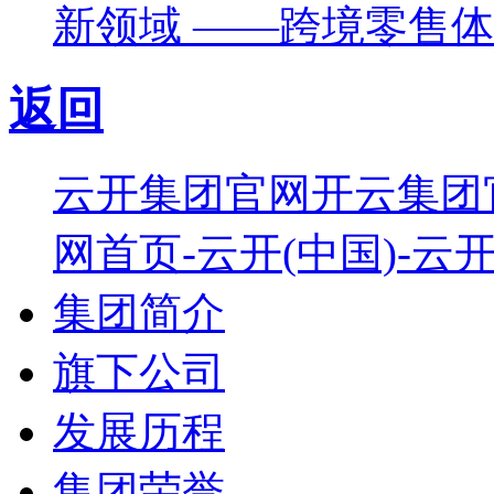
新领域 ——跨境零售体验
返回
云开集团官网开云集团
网首页-云开(中国)-云开
集团简介
旗下公司
发展历程
集团荣誉