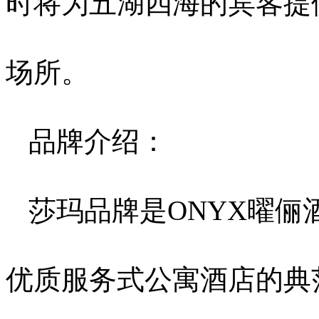
时将为五湖四海的宾客提
场所。
品牌介绍：
莎玛品牌是ONYX曜
优质服务式公寓酒店的典范