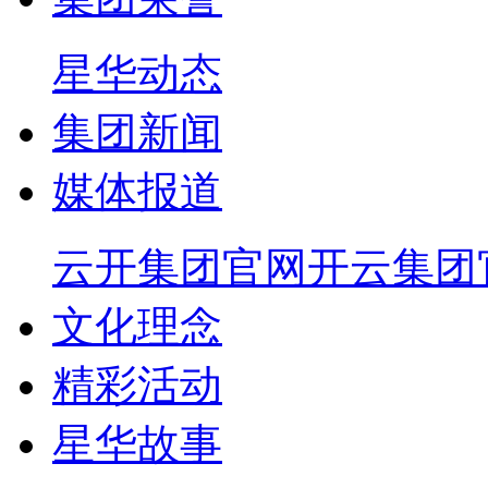
星华动态
集团新闻
媒体报道
云开集团官网开云集团官
文化理念
精彩活动
星华故事