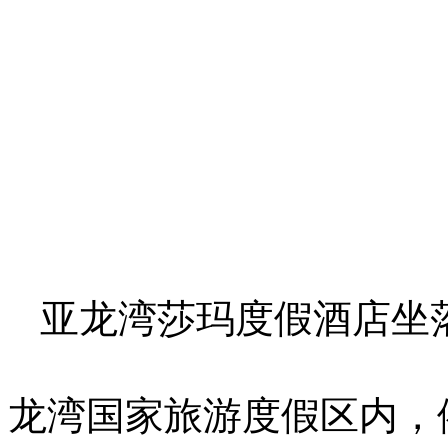
亚龙湾莎玛度假酒店坐
龙湾国家旅游度假区内，