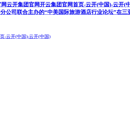
官网云开集团官网开云集团官网首页-云开(中国)-云开
分公司联合主办的“中美国际旅游酒店行业论坛”在三亚
云开(中国)-云开(中国)