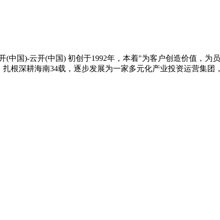
中国)-云开(中国) 初创于1992年，本着"为客户创造价值
，扎根深耕海南34载，逐步发展为一家多元化产业投资运营集