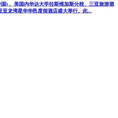
(中国) 、美国内华达大学拉斯维加斯分校、三亚旅游酒
亚龙湾星华华邑度假酒店盛大举行。此...