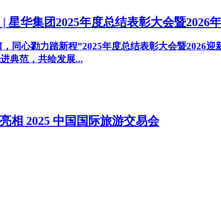
 星华集团2025年度总结表彰大会暨202
新篇，同心勠力踏新程”2025年度总结表彰大会暨20
典范，共绘发展...
亮相 2025 中国国际旅游交易会