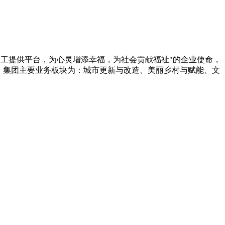
，为员工提供平台，为心灵增添幸福，为社会贡献福祉"的企业使命，
团，集团主要业务板块为：城市更新与改造、美丽乡村与赋能、文