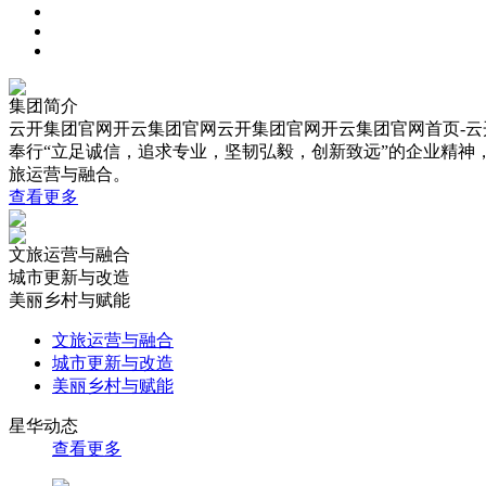
集团简介
云开集团官网开云集团官网云开集团官网开云集团官网首页-云开(
奉行“立足诚信，追求专业，坚韧弘毅，创新致远”的企业精神
旅运营与融合。
查看更多
文旅运营与融合
城市更新与改造
美丽乡村与赋能
文旅运营与融合
城市更新与改造
美丽乡村与赋能
星华动态
查看更多