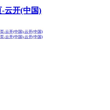
云开(中国)
云开(中国)-云开(中国)
云开(中国)-云开(中国)