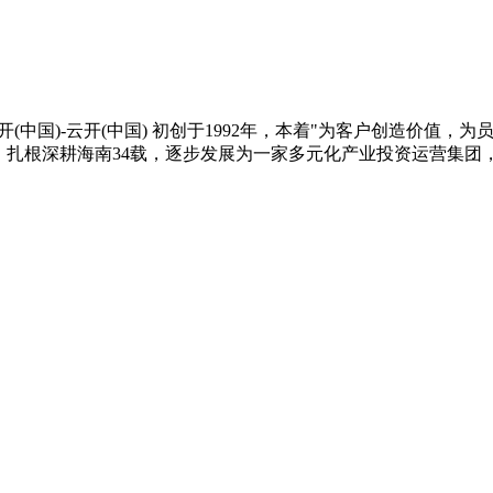
中国)-云开(中国) 初创于1992年，本着"为客户创造价值
，扎根深耕海南34载，逐步发展为一家多元化产业投资运营集