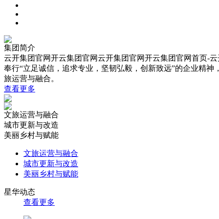
集团简介
云开集团官网开云集团官网云开集团官网开云集团官网首页-云开(
奉行“立足诚信，追求专业，坚韧弘毅，创新致远”的企业精神
旅运营与融合。
查看更多
文旅运营与融合
城市更新与改造
美丽乡村与赋能
文旅运营与融合
城市更新与改造
美丽乡村与赋能
星华动态
查看更多