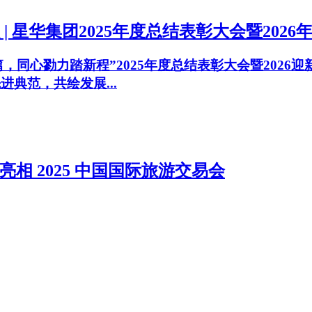
 星华集团2025年度总结表彰大会暨202
新篇，同心勠力踏新程”2025年度总结表彰大会暨20
典范，共绘发展...
亮相 2025 中国国际旅游交易会