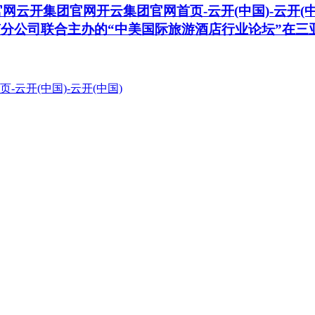
官网云开集团官网开云集团官网首页-云开(中国)-云开
分公司联合主办的“中美国际旅游酒店行业论坛”在三亚
云开(中国)-云开(中国)