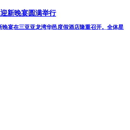
6年迎新晚宴圆满举行
26迎新晚宴在三亚亚龙湾华邑度假酒店隆重召开。全体星